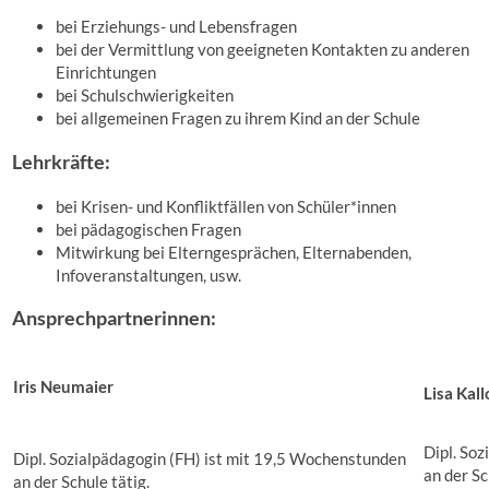
bei Erziehungs- und Lebensfragen
bei der Vermittlung von geeigneten Kontakten zu anderen
Einrichtungen
bei Schulschwierigkeiten
bei allgemeinen Fragen zu ihrem Kind an der Schule
Lehrkräfte:
bei Krisen- und Konfliktfällen von Schüler*innen
bei pädagogischen Fragen
Mitwirkung bei Elterngesprächen, Elternabenden,
Infoveranstaltungen, usw.
Ansprechpartnerinnen:
Iris Neumaier
Lisa Kal
Dipl. So
Dipl. Sozialpädagogin (FH) ist mit 19,5 Wochenstunden
an der Sc
an der Schule tätig.